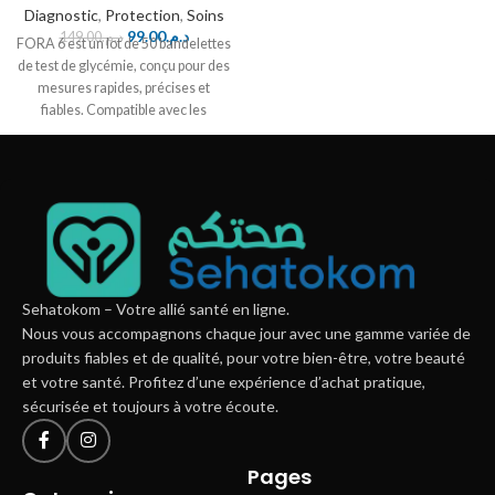
unités
Diagnostic
,
Protection
,
Soins
99.00
د.م.
149.00
د.م.
FORA 6 est un lot de 50 bandelettes
de test de glycémie, conçu pour des
mesures rapides, précises et
fiables. Compatible avec les
lecteurs FORA, il permet un suivi
efficace du taux de sucre dans le
sang au quotidien.
Sehatokom – Votre allié santé en ligne.
Nous vous accompagnons chaque jour avec une gamme variée de
produits fiables et de qualité, pour votre bien-être, votre beauté
et votre santé. Profitez d’une expérience d’achat pratique,
sécurisée et toujours à votre écoute.
Pages