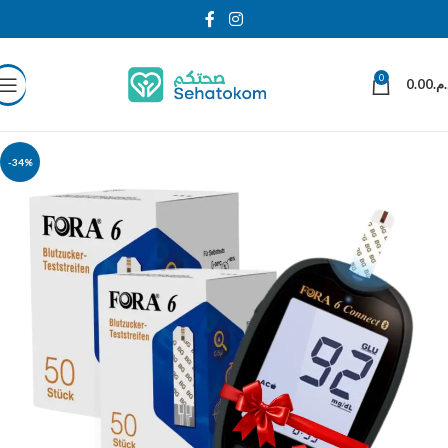
0
0.00
د.م
-34%