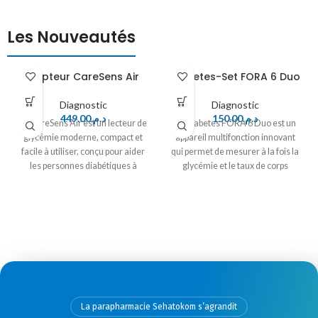
Les Nouveautés
Capteur CareSens Air
Diabetes-Set FORA 6 Duo
Diagnostic
Diagnostic
449.00
د.م.
150.00
د.م.
Le CareSens Air est un lecteur de
Le Diabetes FORA 6 Duo est un
glycémie moderne, compact et
appareil multifonction innovant
facile à utiliser, conçu pour aider
qui permet de mesurer à la fois la
les personnes diabétiques à
glycémie et le taux de corps
surveiller efficacement leur taux
cétoniques dans le sang, offrant
de glucose sanguin. Il fonctionne
ainsi un suivi complet pour les
avec des bandelettes réactives
personnes diabétiques. Compact
précises et offre des résultats
et simple d’utilisation, il fournit
rapides en quelques secondes,
des résultats rapides et précis en
permettant un suivi fiable au
quelques secondes grâce à ses
quotidien. Grâce à son design
bandelettes dédiées. Son design
léger et portable, il peut être
ergonomique et portable facilite
transporté partout, offrant
son usage au quotidien, tandis
La parapharmacie Sehatokom s’agrandit
discrétion et praticité. Le
que ses fonctionnalités avancées,