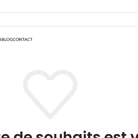
S
BLOG
CONTACT
te de souhaits est 