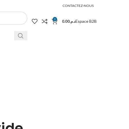
CONTACTEZ-NOUS
0
Espace B2B
0.00
د.م.
vide.