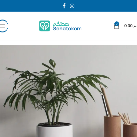
0
0.00
د.م