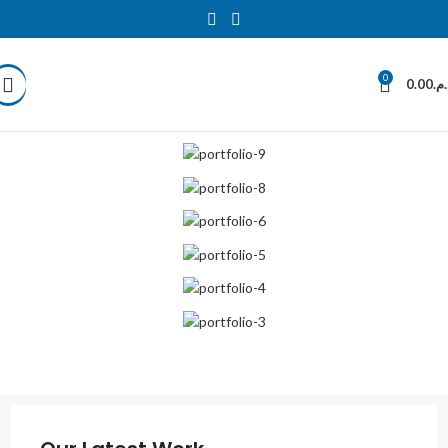
0
0.00
د.م