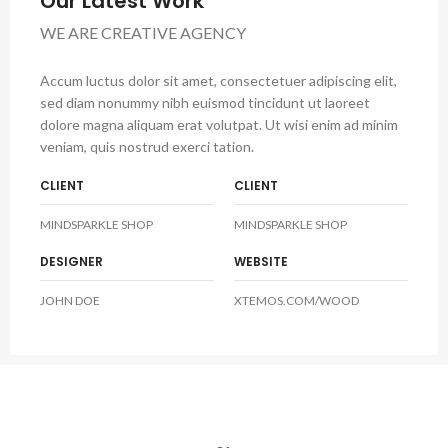
Our Latest Work
WE ARE CREATIVE AGENCY
Accum luctus dolor sit amet, consectetuer adipiscing elit,
sed diam nonummy nibh euismod tincidunt ut laoreet
dolore magna aliquam erat volutpat. Ut wisi enim ad minim
veniam, quis nostrud exerci tation.
CLIENT
CLIENT
MINDSPARKLE SHOP
MINDSPARKLE SHOP
DESIGNER
WEBSITE
JOHN DOE
XTEMOS.COM/WOOD