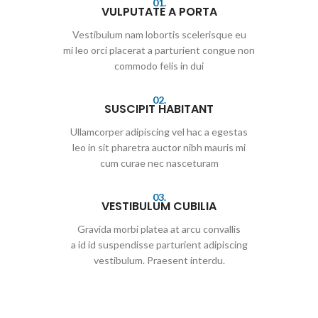
01.
VULPUTATE A PORTA
Vestibulum nam lobortis scelerisque eu
mi leo orci placerat a parturient congue non
commodo felis in dui
02.
SUSCIPIT HABITANT
Ullamcorper adipiscing vel hac a egestas
leo in sit pharetra auctor nibh mauris mi
cum curae nec nasceturam
03.
VESTIBULUM CUBILIA
Gravida morbi platea at arcu convallis
a id id suspendisse parturient adipiscing
vestibulum. Praesent interdu.