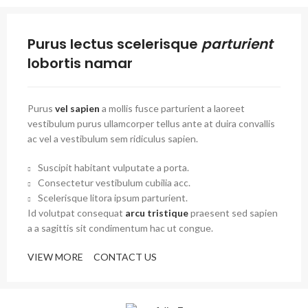
Purus lectus scelerisque
parturient
lobortis namar
Purus
vel sapien
a mollis fusce parturient a laoreet
vestibulum purus ullamcorper tellus ante at duira convallis
ac vel a vestibulum sem ridiculus sapien.
Suscipit habitant vulputate a porta.
Consectetur vestibulum cubilia acc.
Scelerisque litora ipsum parturient.
Id volutpat consequat
arcu tristique
praesent sed sapien
a a sagittis sit condimentum hac ut congue.
VIEW MORE
CONTACT US